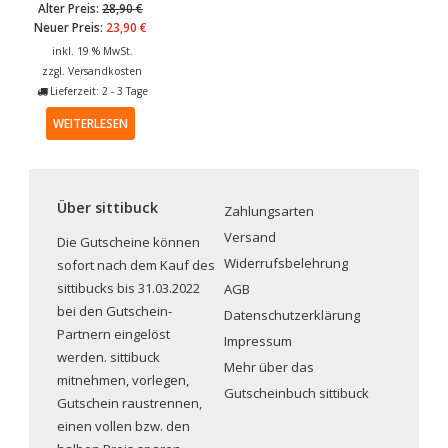
Alter Preis:
28,90
€
Neuer Preis:
23,90
€
inkl. 19 % MwSt.
zzgl.
Versandkosten
Lieferzeit: 2 - 3 Tage
WEITERLESEN
Über sittibuck
Zahlungsarten
Versand
Die Gutscheine können
Widerrufsbelehrung
sofort nach dem Kauf des
sittibucks bis 31.03.2022
AGB
bei den Gutschein-
Datenschutzerklärung
Partnern eingelöst
Impressum
werden. sittibuck
Mehr über das
mitnehmen, vorlegen,
Gutscheinbuch sittibuck
Gutschein raustrennen,
einen vollen bzw. den