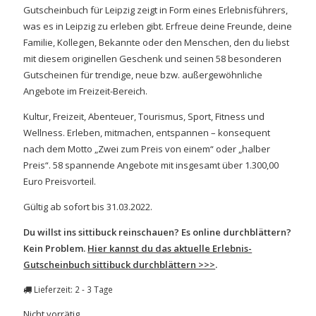
Gutscheinbuch für Leipzig zeigt in Form eines Erlebnisführers,
was es in Leipzig zu erleben gibt. Erfreue deine Freunde, deine
Familie, Kollegen, Bekannte oder den Menschen, den du liebst
mit diesem originellen Geschenk und seinen 58 besonderen
Gutscheinen für trendige, neue bzw. außergewöhnliche
Angebote im Freizeit-Bereich.
Kultur, Freizeit, Abenteuer, Tourismus, Sport, Fitness und
Wellness. Erleben, mitmachen, entspannen – konsequent
nach dem Motto „Zwei zum Preis von einem“ oder „halber
Preis“. 58 spannende Angebote mit insgesamt über 1.300,00
Euro Preisvorteil.
Gültig ab sofort bis 31.03.2022.
Du willst ins sittibuck reinschauen? Es online durchblättern?
Kein Problem.
Hier kannst du das aktuelle Erlebnis-
Gutscheinbuch sittibuck durchblättern >>>
.
Lieferzeit: 2 - 3 Tage
Nicht vorrätig