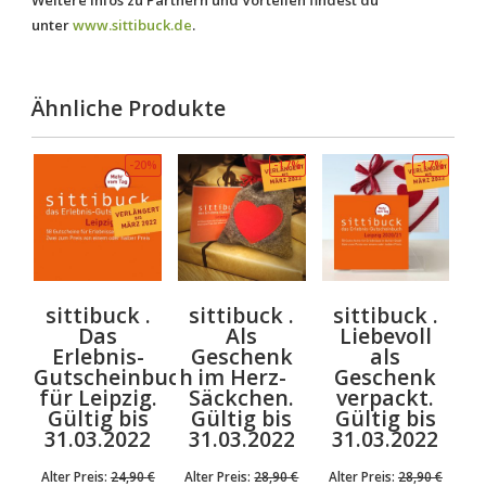
Weitere Infos zu Partnern und Vorteilen findest du
unter
www.sittibuck.de
.
Ähnliche Produkte
-20%
-17%
-17%
sittibuck .
sittibuck .
sittibuck .
Das
Als
Liebevoll
Erlebnis-
Geschenk
als
Gutscheinbuch
im Herz-
Geschenk
für Leipzig.
Säckchen.
verpackt.
Gültig bis
Gültig bis
Gültig bis
31.03.2022
31.03.2022
31.03.2022
Alter Preis:
24,90
€
Alter Preis:
28,90
€
Alter Preis:
28,90
€