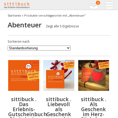
0
Startseite
» Produkte verschlagwortet mit „Abenteuer“
Abenteuer
Zeigt alle 5 Ergebnisse
Sortieren nach
-20%
-17%
-17%
sittibuck .
sittibuck .
sittibuck .
Das
Liebevoll
Als
Erlebnis-
als
Geschenk
Gutscheinbuch
Geschenk
im Herz-